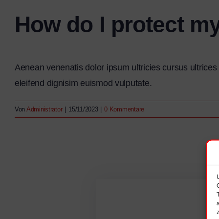
How do I protect my
Aenean venenatis dolor ipsum ultricies cursus ultrices
eleifend dignisim euismod vulputate.
Von
Administrator
|
15/11/2023
|
0 Kommentare