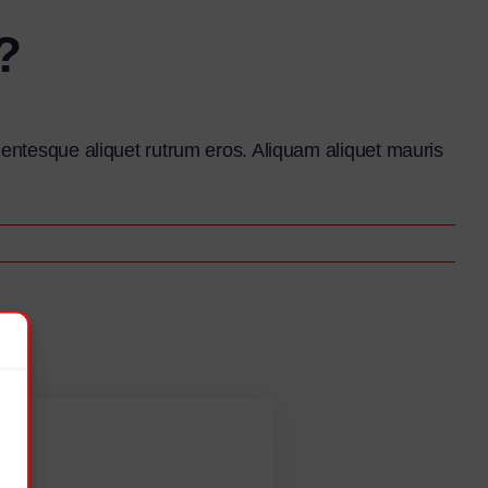
?
llentesque aliquet rutrum eros. Aliquam aliquet mauris