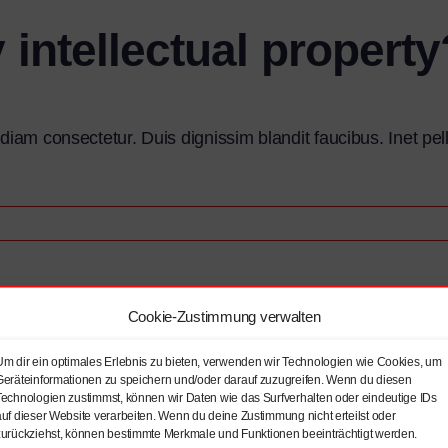
 intellectual property
 diam consectetur. Duis dignissim blandit faucibus. Inet pe
Cookie-Zustimmung verwalten
Um dir ein optimales Erlebnis zu bieten, verwenden wir Technologien wie Cookies, um
Geräteinformationen zu speichern und/oder darauf zuzugreifen. Wenn du diesen
Technologien zustimmst, können wir Daten wie das Surfverhalten oder eindeutige IDs
auf dieser Website verarbeiten. Wenn du deine Zustimmung nicht erteilst oder
zurückziehst, können bestimmte Merkmale und Funktionen beeinträchtigt werden.