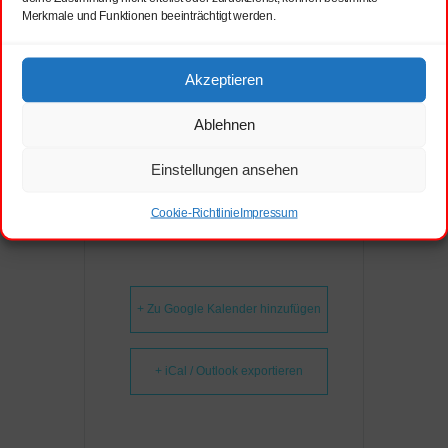
WL-
Merkmale und Funktionen beeinträchtigt werden.
Pillnitz@feuerwehrdd.de
Webseite
Akzeptieren
http://www.feuerwehr-
pillnitz.de/
Ablehnen
Einstellungen ansehen
Cookie-Richtlinie
Impressum
+ Zu Google Kalender hinzufügen
+ iCal / Outlook exportieren