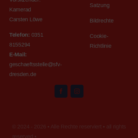
Satzung
Kamerad
Carsten Löwe
Bildrechte
Telefon:
0351
Cookie-
8155294
Richtlinie
E-M
ail
:
geschaeftsstelle@sfv-
dr
esden.de
© 2024 - 2026 • Alle Rechte reserviert • all rights
reserved •
Stadtfeuerwehrverband Dresden e.V.