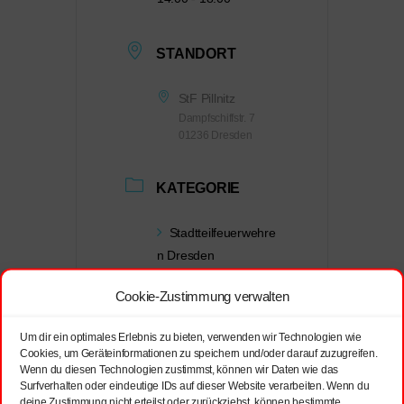
STANDORT
StF Pillnitz
Dampfschiffstr. 7
01236 Dresden
KATEGORIE
Stadtteilfeuerwehre
n Dresden
Cookie-Zustimmung verwalten
VERANSTALTER
Um dir ein optimales Erlebnis zu bieten, verwenden wir Technologien wie
Cookies, um Geräteinformationen zu speichern und/oder darauf zuzugreifen.
StF Pillnitz
Wenn du diesen Technologien zustimmst, können wir Daten wie das
Surfverhalten oder eindeutige IDs auf dieser Website verarbeiten. Wenn du
E-Mail
deine Zustimmung nicht erteilst oder zurückziehst, können bestimmte