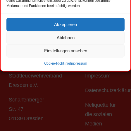
deine Zustimmung nicht erteilst oder zurückziehst, können bestimmte
Merkmale und Funktionen beeinträchtigt werden.
Akzeptieren
Ablehnen
Kontakt:
Rechtli
Einstellungen ansehen
Cookie-Richtlinie
Impressum
Stadtfeuerwehrverband
Impressum
Dresden e.V.
Datenschutzerkläru
Scharfenberger
Netiquette für
Str. 47
die sozialen
01139 Dresden
Medien