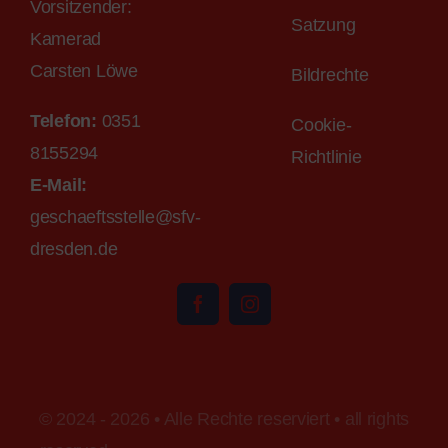
Vorsitzender:
Satzung
Kamerad
Carsten Löwe
Bildrechte
Telefon:
0351
Cookie-
8155294
Richtlinie
E-M
ail
:
geschaeftsstelle@sfv-
dr
esden.de
© 2024 - 2026 • Alle Rechte reserviert • all rights