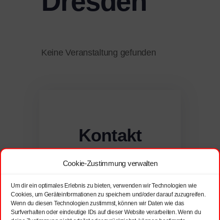
Dresden
Keine Veranstaltung gefunden
Kontakt
und
Cookie-Zustimmung verwalten
Rechtliches
Um dir ein optimales Erlebnis zu bieten, verwenden wir Technologien wie
Cookies, um Geräteinformationen zu speichern und/oder darauf zuzugreifen.
Wenn du diesen Technologien zustimmst, können wir Daten wie das
Surfverhalten oder eindeutige IDs auf dieser Website verarbeiten. Wenn du