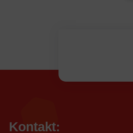
Verbandsausschus
LFV
Sachsen
e.V.
Kontakt: