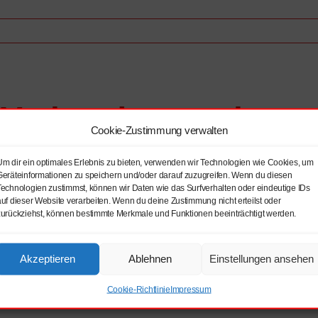
ssitzung
 Verbandsausschusss
Cookie-Zustimmung verwalten
Um dir ein optimales Erlebnis zu bieten, verwenden wir Technologien wie Cookies, um
hsen e.V.
Geräteinformationen zu speichern und/oder darauf zuzugreifen. Wenn du diesen
Technologien zustimmst, können wir Daten wie das Surfverhalten oder eindeutige IDs
auf dieser Website verarbeiten. Wenn du deine Zustimmung nicht erteilst oder
zurückziehst, können bestimmte Merkmale und Funktionen beeinträchtigt werden.
 Gäste
Akzeptieren
Ablehnen
Einstellungen ansehen
Cookie-Richtlinie
Impressum