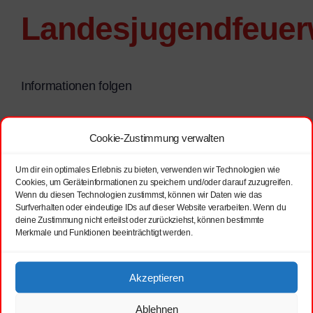
Landesjugendfeuer
Informationen folgen
für
Cookie-Zustimmung verwalten
Von
Administrator
|
19/12/2024
|
Kommentare deaktiviert
Pokallauf
Weiterlesen
Landesjugendfeue
Um dir ein optimales Erlebnis zu bieten, verwenden wir Technologien wie
Cookies, um Geräteinformationen zu speichern und/oder darauf zuzugreifen.
Wenn du diesen Technologien zustimmst, können wir Daten wie das
Surfverhalten oder eindeutige IDs auf dieser Website verarbeiten. Wenn du
deine Zustimmung nicht erteilst oder zurückziehst, können bestimmte
Merkmale und Funktionen beeinträchtigt werden.
Akzeptieren
Ablehnen