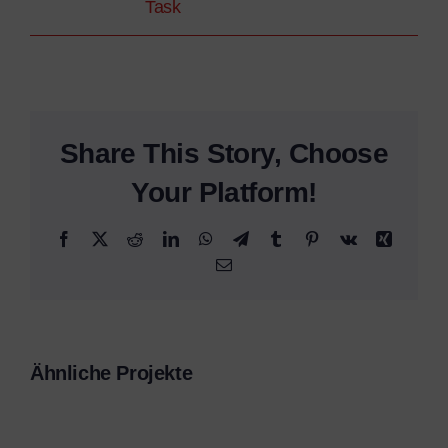
Task
Share This Story, Choose
Your Platform!
Facebook
X
Reddit
LinkedIn
WhatsApp
Telegram
Tumblr
Pinterest
Vk
Xing
E-
Mail
Ähnliche Projekte