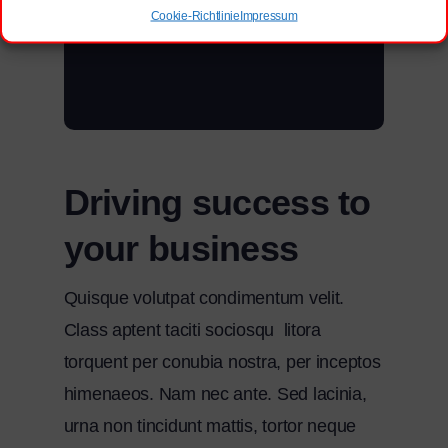
Cookie-Richtlinie
Impressum
Driving success to
your business
Quisque volutpat condimentum velit.
Class aptent taciti sociosqu litora
torquent per conubia nostra, per inceptos
himenaeos. Nam nec ante. Sed lacinia,
urna non tincidunt mattis, tortor neque