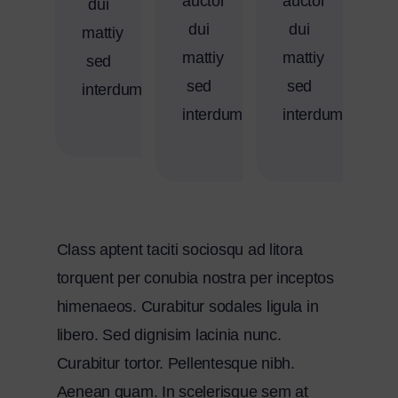
auctor
auctor
dui
dui
dui
mattiy
mattiy
mattiy
sed
sed
sed
interdum
interdum
interdum
Class aptent taciti sociosqu ad litora
torquent per conubia nostra per inceptos
himenaeos. Curabitur sodales ligula in
libero. Sed dignisim lacinia nunc.
Curabitur tortor. Pellentesque nibh.
Aenean quam. In scelerisque sem at