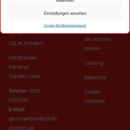
Ablehnen
Stadtfeuerwehrverband
Impressum
Dresden e.V.
Einstellungen ansehen
Datenschutzerkläru
Scharfenberger
Cookie-Richtlinie
Impressum
Netiquette für
Str. 47
die sozialen
01139 Dresden
Medien
Vorsitzender:
Satzung
Kamerad
Carsten Löwe
Bildrechte
Telefon:
0351
Cookie-
8155294
Richtlinie
E-M
ail
:
geschaeftsstelle@sfv-
dr
esden.de